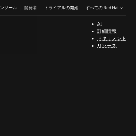
すべての Red Hat
ンソール
開発者
トライアルの開始
AI
サ
詳細情報
ポ
ドキュメント
ー
リソース
ト
コ
ン
ソ
ー
ル
開
発
者