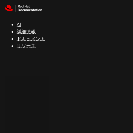
Skip to navigation
Skip to content
サ
ポ
ー
AI
ト
詳細情報
ドキュメント
リソース
コ
ン
ソ
ー
ル
開
発
者
ト
ラ