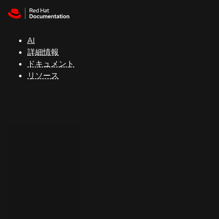
Skip to navigation
Skip to content
サ
ポ
ー
AI
ト
詳細情報
ドキュメント
リソース
コ
ン
ソ
ー
ル
開
発
者
ト
ラ