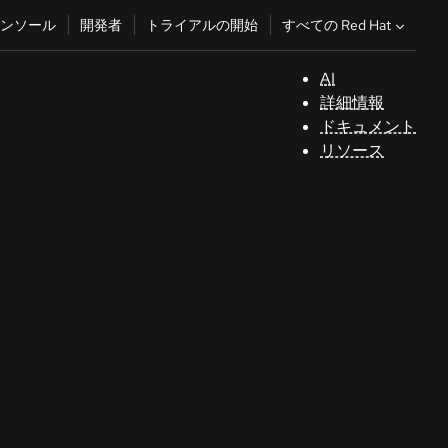
すべての Red Hat
ンソール
開発者
トライアルの開始
AI
サ
詳細情報
ポ
ドキュメント
ー
リソース
ト
コ
ン
ソ
ー
ル
開
発
者