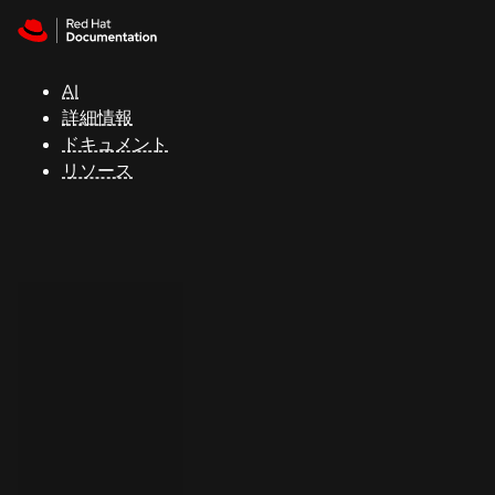
Skip to navigation
Skip to content
サ
ポ
ー
AI
ト
詳細情報
ドキュメント
リソース
コ
ン
ソ
ー
ル
開
発
者
ト
ラ