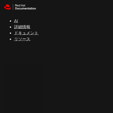
Skip to navigation
Skip to content
サ
ポ
ー
AI
ト
詳細情報
ドキュメント
リソース
コ
ン
ソ
ー
ル
開
発
者
ト
ラ