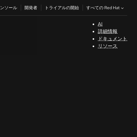
すべての Red Hat
ンソール
開発者
トライアルの開始
AI
サ
詳細情報
ポ
ドキュメント
ー
リソース
ト
コ
ン
ソ
ー
ル
開
発
者