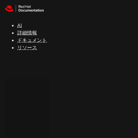
Skip to navigation
Skip to content
サ
ポ
ー
AI
ト
詳細情報
ドキュメント
リソース
コ
ン
ソ
ー
ル
開
発
者
ト
ラ