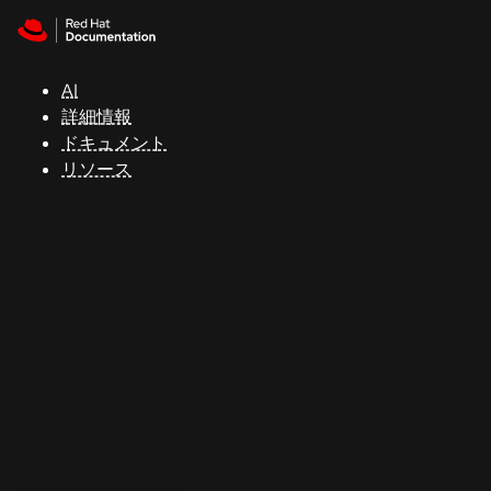
Skip to navigation
Skip to content
サ
ポ
ー
AI
ト
詳細情報
ドキュメント
リソース
コ
ン
ソ
ー
ル
開
発
者
ト
ラ