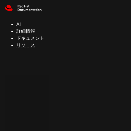
Skip to navigation
Skip to content
サ
ポ
ー
AI
ト
詳細情報
ドキュメント
リソース
コ
ン
ソ
ー
ル
開
発
者
ト
ラ