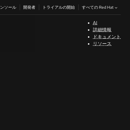
すべての Red Hat
ンソール
開発者
トライアルの開始
AI
サ
詳細情報
ポ
ドキュメント
ー
リソース
ト
コ
ン
ソ
ー
ル
開
発
者