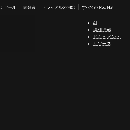
すべての Red Hat
ンソール
開発者
トライアルの開始
AI
サ
詳細情報
ポ
ドキュメント
ー
リソース
ト
コ
ン
ソ
ー
ル
開
発
者