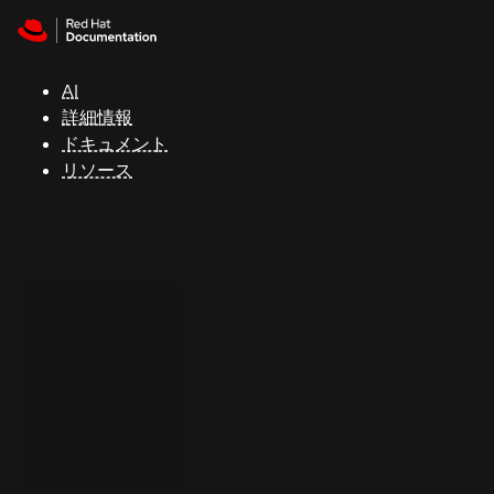
Skip to navigation
Skip to content
サ
ポ
ー
AI
ト
詳細情報
ドキュメント
リソース
コ
ン
ソ
ー
ル
開
発
者
ト
ラ