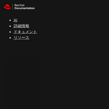
Skip to navigation
Skip to content
サ
ポ
ー
AI
ト
詳細情報
ドキュメント
リソース
コ
ン
ソ
ー
ル
開
発
者
ト
ラ