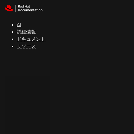
Skip to navigation
Skip to content
サ
ポ
ー
AI
ト
詳細情報
ドキュメント
リソース
コ
ン
ソ
ー
ル
開
発
者
ト
ラ