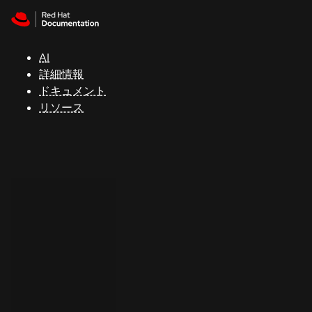
Skip to navigation
Skip to content
サ
ポ
ー
AI
ト
詳細情報
ドキュメント
リソース
コ
ン
ソ
ー
ル
開
発
者
ト
ラ