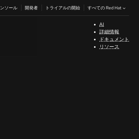
すべての Red Hat
ンソール
開発者
トライアルの開始
AI
サ
詳細情報
ポ
ドキュメント
ー
リソース
ト
コ
ン
ソ
ー
ル
開
発
者