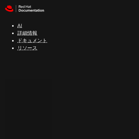
Skip to navigation
Skip to content
サ
ポ
ー
AI
ト
詳細情報
ドキュメント
リソース
コ
ン
ソ
ー
ル
開
発
者
ト
ラ