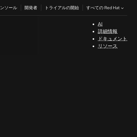
すべての Red Hat
ンソール
開発者
トライアルの開始
AI
サ
詳細情報
ポ
ドキュメント
ー
リソース
ト
コ
ン
ソ
ー
ル
開
発
者