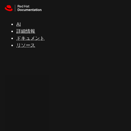
Skip to navigation
Skip to content
サ
ポ
ー
AI
ト
詳細情報
ドキュメント
リソース
コ
ン
ソ
ー
ル
開
発
者
ト
ラ