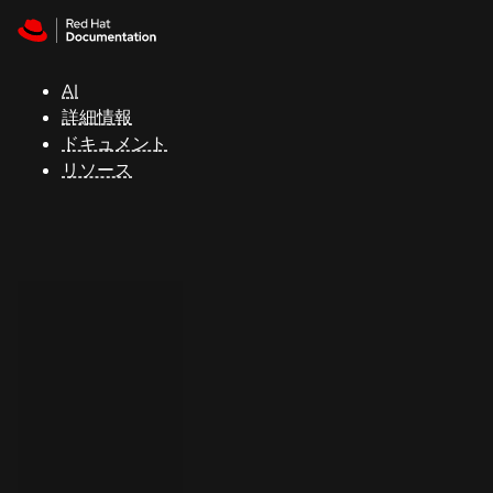
Skip to navigation
Skip to content
サ
ポ
ー
AI
ト
詳細情報
ドキュメント
リソース
コ
ン
ソ
ー
ル
開
発
者
ト
ラ