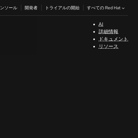
すべての Red Hat
ンソール
開発者
トライアルの開始
AI
サ
詳細情報
ポ
ドキュメント
ー
リソース
ト
コ
ン
ソ
ー
ル
開
発
者