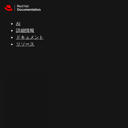
Skip to navigation
Skip to content
サ
ポ
ー
AI
ト
詳細情報
ドキュメント
リソース
コ
ン
ソ
ー
ル
開
発
者
ト
ラ