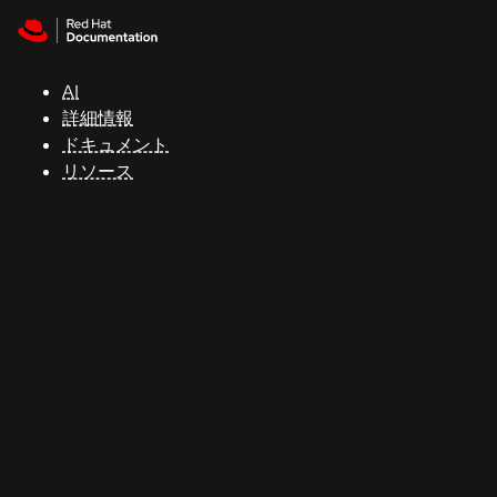
Skip to navigation
Skip to content
サ
ポ
ー
AI
ト
詳細情報
ドキュメント
リソース
コ
ン
ソ
ー
ル
開
発
者
ト
ラ