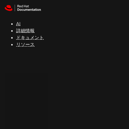
Skip to navigation
Skip to content
サ
ポ
ー
AI
ト
詳細情報
ドキュメント
リソース
コ
ン
ソ
ー
ル
開
発
者
ト
ラ