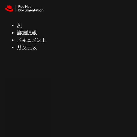
Skip to navigation
Skip to content
サ
ポ
ー
AI
ト
詳細情報
ドキュメント
リソース
コ
ン
ソ
ー
ル
開
発
者
ト
ラ