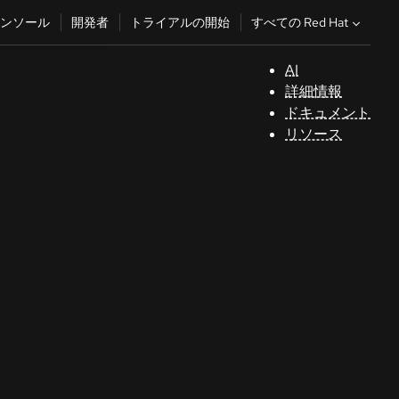
すべての Red Hat
ンソール
開発者
トライアルの開始
AI
サ
詳細情報
ポ
ドキュメント
ー
リソース
ト
コ
ン
ソ
ー
ル
開
発
者