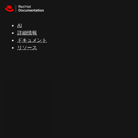
Skip to navigation
Skip to content
サ
ポ
ー
AI
ト
詳細情報
ドキュメント
リソース
コ
ン
ソ
ー
ル
開
発
者
ト
ラ