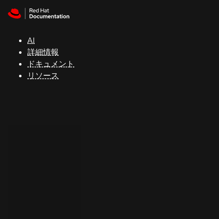
Skip to navigation
Skip to content
サ
ポ
ー
AI
ト
詳細情報
ドキュメント
リソース
コ
ン
ソ
ー
ル
開
発
者
ト
ラ