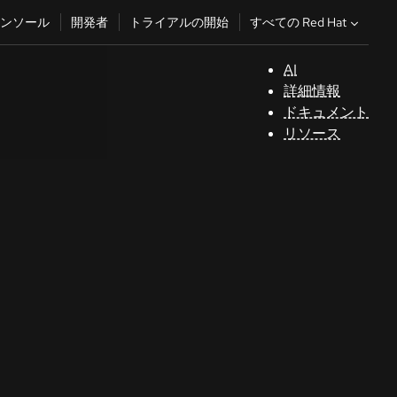
すべての Red Hat
ンソール
開発者
トライアルの開始
AI
サ
詳細情報
ポ
ドキュメント
ー
リソース
ト
コ
ン
ソ
ー
ル
開
発
者