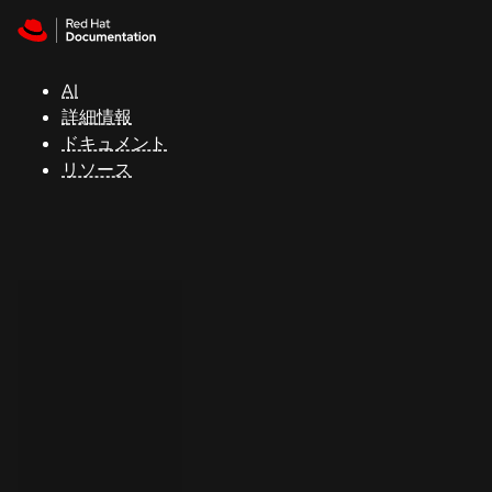
Skip to navigation
Skip to content
サ
ポ
ー
AI
ト
詳細情報
ドキュメント
リソース
コ
ン
ソ
ー
ル
開
発
者
ト
ラ