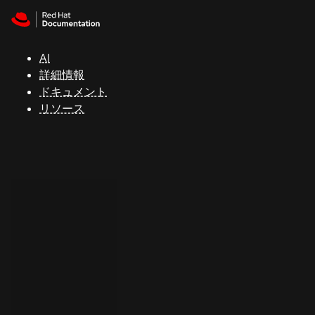
Skip to navigation
Skip to content
サ
ポ
ー
AI
ト
詳細情報
ドキュメント
リソース
コ
ン
ソ
ー
ル
開
発
者
ト
ラ