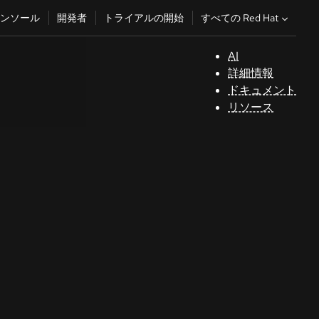
すべての Red Hat
ンソール
開発者
トライアルの開始
AI
サ
詳細情報
ポ
ドキュメント
ー
リソース
ト
コ
ン
ソ
ー
ル
開
発
者