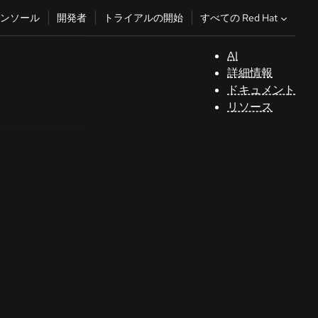
すべての Red Hat
ンソール
開発者
トライアルの開始
AI
サ
詳細情報
ポ
ドキュメント
ー
リソース
ト
コ
ン
ソ
ー
ル
開
発
者