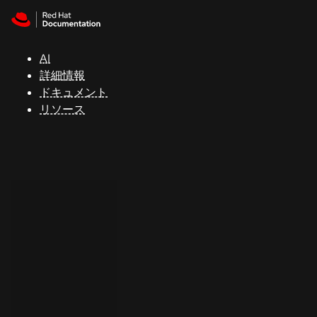
Skip to navigation
Skip to content
サ
ポ
ー
AI
ト
詳細情報
ドキュメント
リソース
コ
ン
ソ
ー
ル
開
発
者
ト
ラ