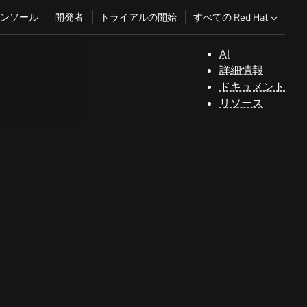
すべての Red Hat
ンソール
開発者
トライアルの開始
AI
サ
詳細情報
ポ
ドキュメント
ー
リソース
ト
コ
ン
ソ
ー
ル
開
発
者