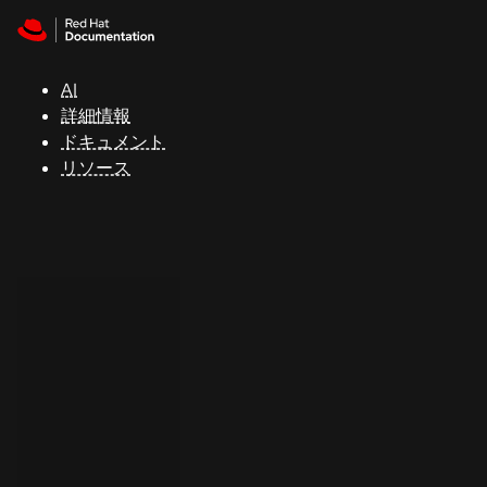
Skip to navigation
Skip to content
サ
ポ
ー
AI
ト
詳細情報
ドキュメント
リソース
コ
ン
ソ
ー
ル
開
発
者
ト
ラ