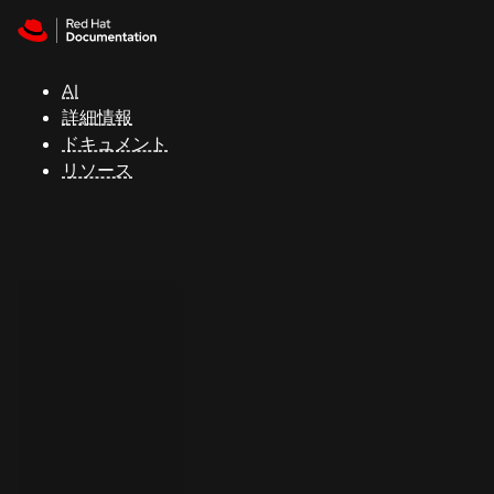
Skip to navigation
Skip to content
サ
ポ
ー
AI
ト
詳細情報
ドキュメント
リソース
コ
ン
ソ
ー
ル
開
発
者
ト
ラ