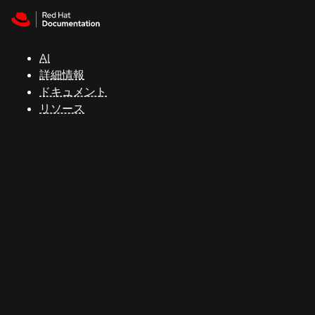
Skip to navigation
Skip to content
サ
ポ
ー
AI
ト
詳細情報
ドキュメント
リソース
コ
ン
ソ
ー
ル
開
発
者
ト
ラ