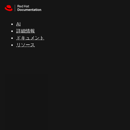
Skip to navigation
Skip to content
サ
ポ
ー
AI
ト
詳細情報
ドキュメント
リソース
コ
ン
ソ
ー
ル
開
発
者
ト
ラ