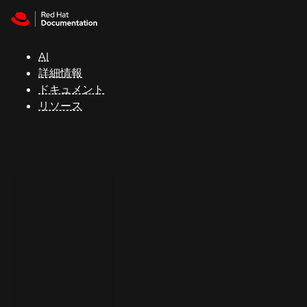
Skip to navigation
Skip to content
サ
ポ
ー
AI
ト
詳細情報
ドキュメント
リソース
コ
ン
ソ
ー
ル
開
発
者
ト
ラ