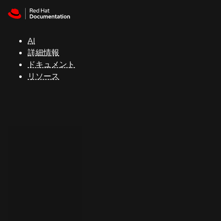
Skip to navigation
Skip to content
サ
ポ
ー
AI
ト
詳細情報
ドキュメント
リソース
コ
ン
ソ
ー
ル
開
発
者
ト
ラ