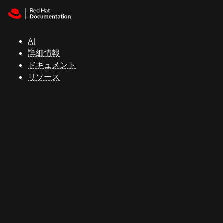
Skip to navigation
Skip to content
サ
ポ
ー
AI
ト
詳細情報
ドキュメント
リソース
コ
ン
ソ
ー
ル
開
発
者
ト
ラ