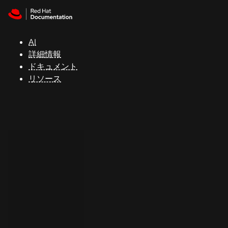
Skip to navigation
Skip to content
サ
ポ
ー
AI
ト
詳細情報
ドキュメント
リソース
コ
ン
ソ
ー
ル
開
発
者
ト
ラ