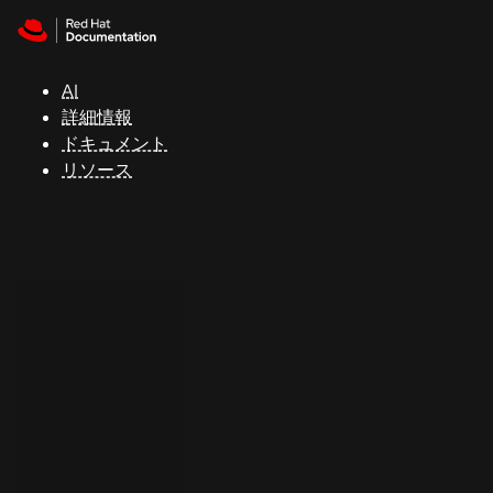
Skip to navigation
Skip to content
サ
ポ
ー
AI
ト
詳細情報
ドキュメント
リソース
コ
ン
ソ
ー
ル
開
発
者
ト
ラ