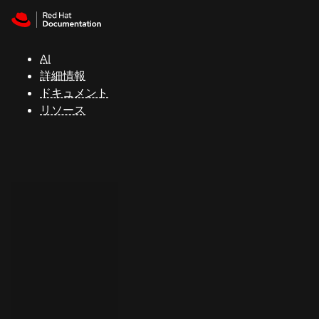
Skip to navigation
Skip to content
サ
ポ
ー
AI
ト
詳細情報
ドキュメント
リソース
コ
ン
ソ
ー
ル
開
発
者
ト
ラ