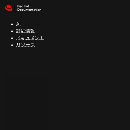
Skip to navigation
Skip to content
サ
ポ
ー
AI
ト
詳細情報
ドキュメント
リソース
コ
ン
ソ
ー
ル
開
発
者
ト
ラ