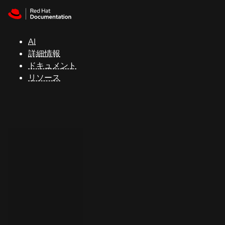
Skip to navigation
Skip to content
サ
ポ
ー
AI
ト
詳細情報
ドキュメント
リソース
コ
ン
ソ
ー
ル
開
発
者
ト
ラ