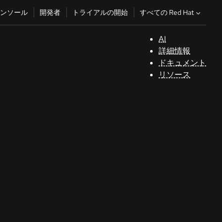
すべての Red Hat
ンソール
開発者
トライアルの開始
AI
サ
詳細情報
ポ
ドキュメント
ー
リソース
ト
コ
ン
ソ
ー
ル
開
発
者