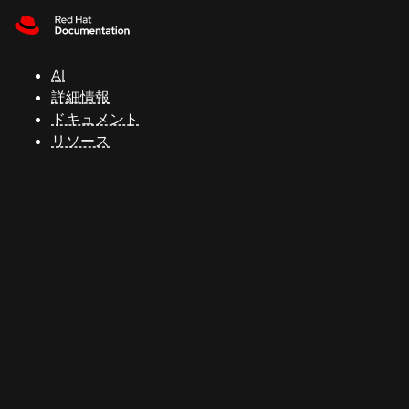
Skip to navigation
Skip to content
サ
ポ
ー
AI
ト
詳細情報
ドキュメント
リソース
コ
ン
ソ
ー
ル
開
発
者
ト
ラ